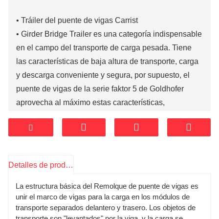
• Tráiler del puente de vigas Carrist
• Girder Bridge Trailer es una categoría indispensable
en el campo del transporte de carga pesada. Tiene
las características de baja altura de transporte, carga
y descarga conveniente y segura, por supuesto, el
puente de vigas de la serie faktor 5 de Goldhofer
aprovecha al máximo estas características,
especialmente su relación de peso de súper carga y
diseño modular lo convierten en un líder en la
industria, y por hoy en china, carrist también
proporciona dicho equipo para el mercado de
Detalles de producto
transporte pesado en china y en el extranjero.
La estructura básica del Remolque de puente de vigas es
unir el marco de vigas para la carga en los módulos de
transporte separados delantero y trasero. Los objetos de
transporte son "levantados" por la viga, y la carga se