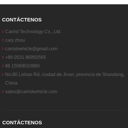
CONTÁCTENOS
Carrist Technology Co., Ltd.
cary zhou
carristvehicle@gmail.com
+86 0531 86950565
86 15069010860
No.80 Lishan Rd, ciudad de Jinan, provincia de Shandong,
China
sales@carristvehicle.com
CONTÁCTENOS