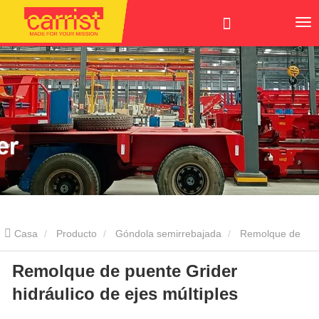
Casa
Producto
Góndola semirrebajada
Remolque de
Remolque de puente Grider
puente Grider hidráulico de ejes múltiples
hidráulico de ejes múltiples