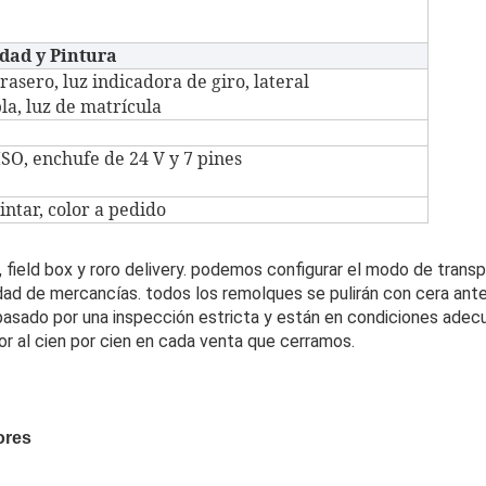
idad y Pintura
trasero, luz indicadora de giro, lateral
bla, luz de matrícula
SO, enchufe de 24 V y 7 pines
ntar, color a pedido
ck, field box y roro delivery. podemos configurar el modo de trans
dad de mercancías. todos los remolques se pulirán con cera ant
pasado por una inspección estricta y están en condiciones adec
or al cien por cien en cada venta que cerramos.
ores