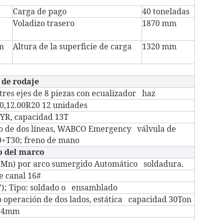
Carga de pago
40 toneladas
Voladizo trasero
1870 mm
m
Altura de la superficie de carga
1320 mm
 de rodaje
tres ejes de 8 piezas con ecualizador haz
20,12.00R20 12 unidades
YR, capacidad 13T
o de dos líneas, WABCO Emergency válvula de
30+T30; freno de mano
o del marco
6Mn) por arco sumergido Automático soldadura.
e canal 16#
''); Tipo: soldado o ensamblado
o operación de dos lados, estática capacidad 30Ton
r 4mm