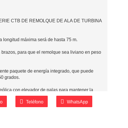
ERIE CTB DE REMOLQUE DE ALA DE TURBINA
la longitud máxima será de hasta 75 m.
os brazos, para que el remolque sea liviano en peso
potente paquete de energía integrado, que puede
50 grados.
a eólica con elevador de palas para mantener la
co
Teléfono
WhatsApp
ue, para mantener el remolque puede tener una
 diferentes tipos de tareas de transporte: