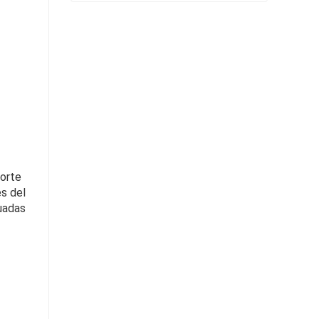
Remolque de eje hidráulico
Contacta ahora
porte
es del
uadas