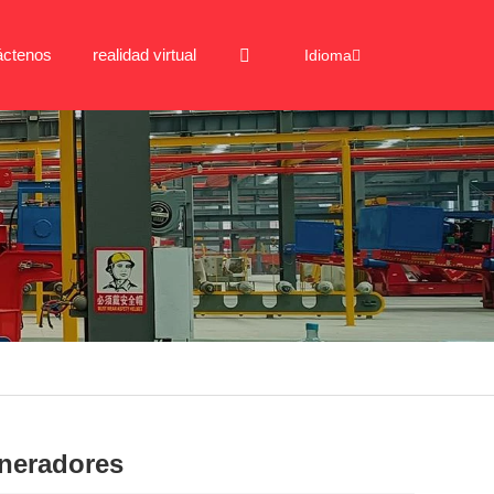
áctenos
realidad virtual
Idioma
eneradores