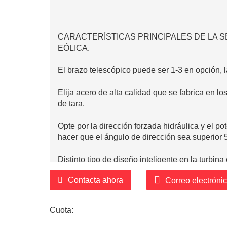
CARACTERÍSTICAS PRINCIPALES DE LA S
EÓLICA.
El brazo telescópico puede ser 1-3 en opción, 
Elija acero de alta calidad que se fabrica en l
de tara.
Opte por la dirección forzada hidráulica y el 
hacer que el ángulo de dirección sea superior 
Distinto tipo de diseño inteligente en la turbin
plataforma de carga en una posición baja
Contacta ahora
Correo electróni
Utilice eje y suspensión duraderos con remolq
gran carga útil.
Cuota:
Varios sistemas de suspensión en opciones para