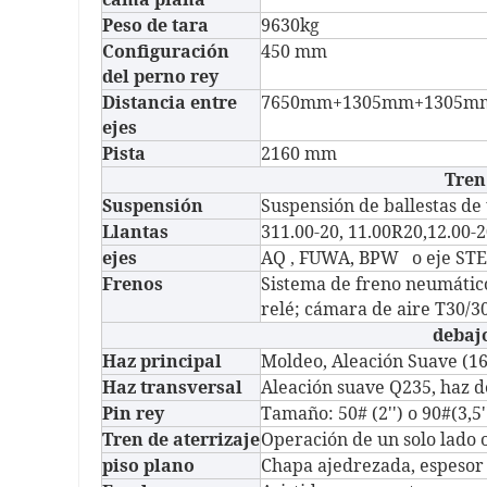
Peso de tara
9630kg
Configuración
450 mm
del perno rey
Distancia entre
7650mm+1305mm+1305m
ejes
Pista
2160 mm
Tren
Suspensión
Suspensión de ballestas de 
Llantas
311.00-20, 11.00R20,12.00-
ejes
AQ
FUWA, BPW o eje STE
,
Frenos
Sistema de freno neumátic
relé; cámara de aire T30/
debaj
Haz principal
Moldeo, Aleación Suave (1
Haz transversal
Aleación suave Q235, haz d
Pin rey
Tamaño: 50# (2'') o 90#(3,5
Tren de aterrizaje
Operación de un solo lado 
piso plano
Chapa ajedrezada, espeso