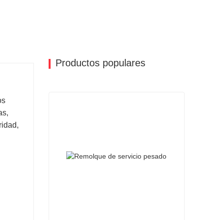
Productos populares
os
as,
ridad,