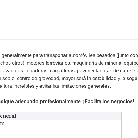
1. Dirección giratoria
2. Dirección de nudillos
3. Eje oscilante hidráulico
 generalmente para transportar automóviles pesados ​​(junto con
chos otros), motores ferroviarios, maquinaria de minería, equip
excavadoras, topadoras, cargadoras, pavimentadoras de carreter
 sea el centro de gravedad, mayor será la estabilidad y la segu
tura increíbles y evitar las limitaciones generales.
que adecuado profesionalmente. ¡Facilite los negocios!
eneral
mm