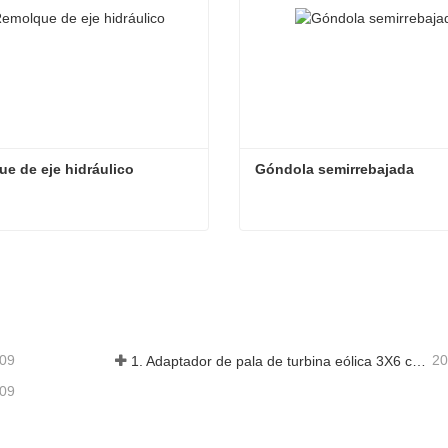
e de eje hidráulico
Góndola semirrebajada
e de eje hidráulico
Góndola semirrebajada
acta ahora
Contacta ahora
-09
20
1. Adaptador de pala de turbina eólica 3X6 con remolque modular
-09