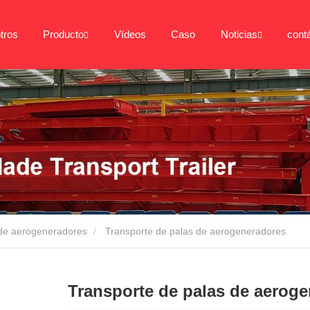
tros
Producto
Vídeos
Caso
Noticias
cont
 de aerogeneradores
Transporte de palas de aerogeneradores
Transporte de palas de aerog