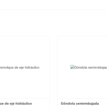
e de eje hidráulico
Góndola semirrebajada