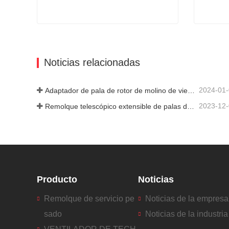
Remolque de servicio pesado
Remolqu
Contacta ahora
Cont
Noticias relacionadas
2024-01
Adaptador de pala de rotor de molino de viento
2023-12
Remolque telescópico extensible de palas de turbina de molino de viento
Producto
Noticias
Remolque de servicio pe
Noticias de la empresa
sado
Noticias de la industria