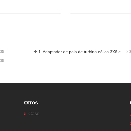
e de eje hidráulico
Góndola semirrebajada
acta ahora
Contacta ahora
-09
20
1. Adaptador de pala de turbina eólica 3X6 con remolque modular
-09
Otros
Caso