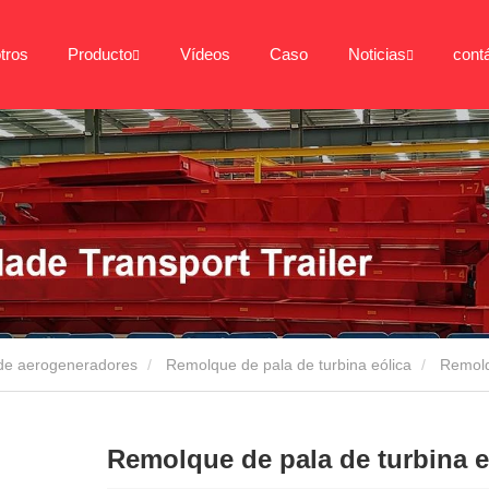
tros
Producto
Vídeos
Caso
Noticias
cont
 de aerogeneradores
Remolque de pala de turbina eólica
Remolq
Remolque de pala de turbina e