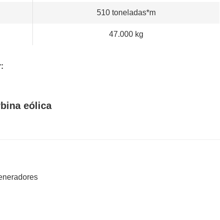
510 toneladas*m
47.000 kg
:
bina eólica
generadores