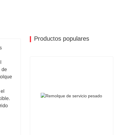
Productos populares
s
l
o de
molque
 el
xible.
rido