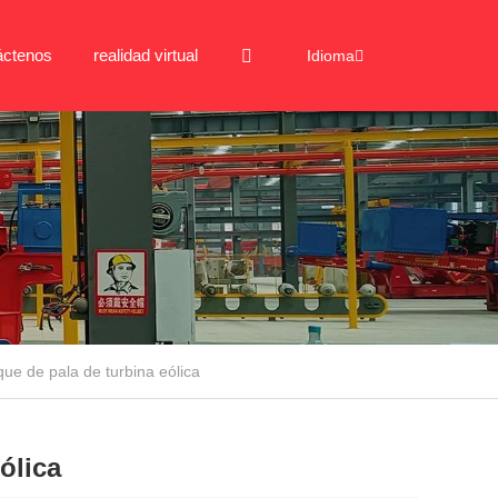
áctenos
realidad virtual
Idioma
ue de pala de turbina eólica
ólica