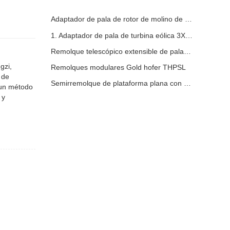
Adaptador de pala de rotor de molino de viento
1. Adaptador de pala de turbina eólica 3X6 con remolque modular
Remolque telescópico extensible de palas de turbina de molino de viento
gzi,
Remolques modulares Gold hofer THPSL
 de
Semirremolque de plataforma plana con pared lateral
 un método
 y