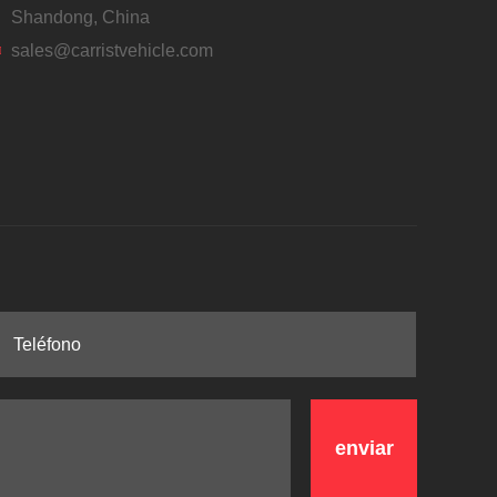
Shandong, China
sales@carristvehicle.com
enviar