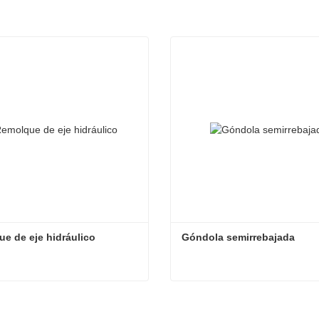
e de eje hidráulico
Góndola semirrebajada
e de eje hidráulico
Góndola semirrebajada
ta ahora
Contacta ahora