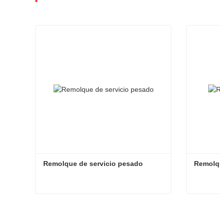
Remolque de servicio pesado
Remolqu
Remolque de servicio pesado
Remolqu
Contacta ahora
Contac