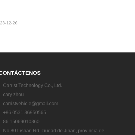
23-12-26
CONTÁCTENOS
Carrist Technology Co., Ltd.
cary zhou
carristvehicle@gmail.com
+86 0531 86950565
86 15069010860
No.80 Lishan Rd, ciudad de Jinan, provincia de