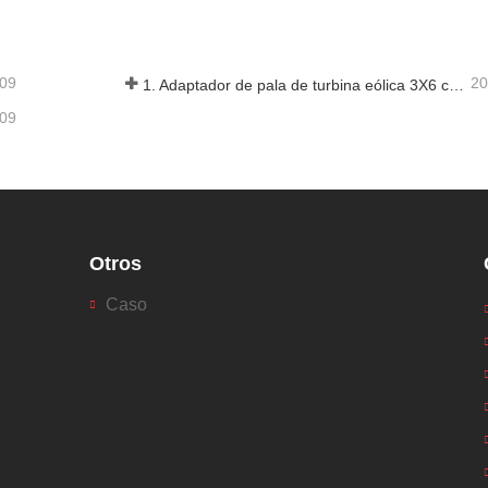
-09
20
1. Adaptador de pala de turbina eólica 3X6 con remolque modular
-09
Otros
Caso