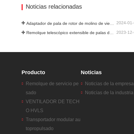
Noticias relacionadas
2024-01
Adaptador de pala de rotor de molino de viento
2023-12
Remolque telescópico extensible de palas de turbina de molino de viento
Producto
Noticias
Remolque de servicio pe
Noticias de la empresa
sado
Noticias de la industria
VENTILADOR DE TECH
O HVLS
Transportador modular au
topropulsado