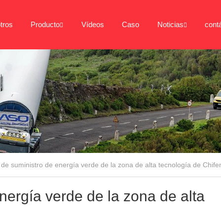
tros
Producto
Vídeos
Caso
Noticias
cont
 de suministro de energía verde de la zona de alta tecnología de Chife
nergía verde de la zona de alta