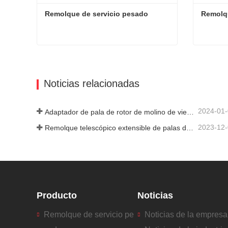
Remolque de servicio pesado
Remolqu
Remolque de servicio pesado
Remolqu
Contacta ahora
Contac
Noticias relacionadas
2024-01
Adaptador de pala de rotor de molino de viento
2023-12
Remolque telescópico extensible de palas de turbina de molino de viento
Producto
Noticias
Remolque de servicio pe
Noticias de la empresa