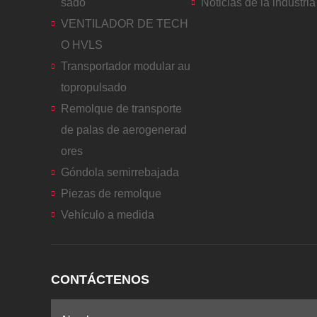
sado
Noticias de la industria
VENTILADOR DE TECH
O HVLS
Transportador modular au
topropulsado
Remolque de transporte
de palas de aerogenerad
ores
Góndola semirrebajada
Piezas de remolque
Vehículo a medida
CONTÁCTENOS