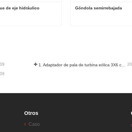
e de eje hidráulico
Góndola semirrebajada
e de eje hidráulico
Góndola semirrebajada
ta ahora
Contacta ahora
-09
20
1. Adaptador de pala de turbina eólica 3X6 con remolque modular
-09
Otros
Caso