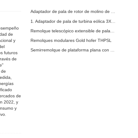
Adaptador de pala de rotor de molino de viento
1. Adaptador de pala de turbina eólica 3X6 con remolque modular
 desempeño
Remolque telescópico extensible de palas de turbina de molino de viento
idad de
cional y
Remolques modulares Gold hofer THPSL
del
Semirremolque de plataforma plana con pared lateral
s futuros
través de
e"
 de
edida,
nergías
ificado
mercados de
en 2022, y
consumo y
ivo.