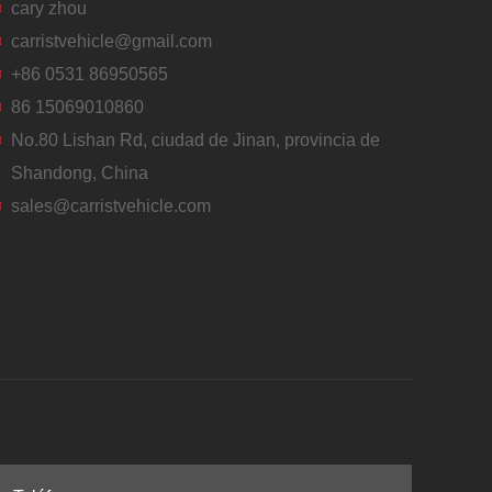
cary zhou
carristvehicle@gmail.com
+86 0531 86950565
86 15069010860
No.80 Lishan Rd, ciudad de Jinan, provincia de
Shandong, China
sales@carristvehicle.com