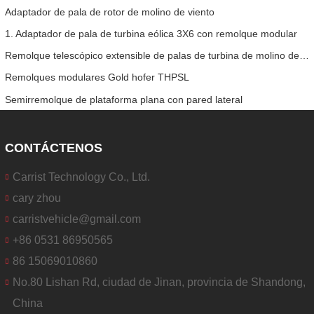
Adaptador de pala de rotor de molino de viento
1. Adaptador de pala de turbina eólica 3X6 con remolque modular
Remolque telescópico extensible de palas de turbina de molino de viento
Remolques modulares Gold hofer THPSL
Semirremolque de plataforma plana con pared lateral
CONTÁCTENOS
Carrist Technology Co., Ltd.
cary zhou
carristvehicle@gmail.com
+86 0531 86950565
86 15069010860
No.80 Lishan Rd, ciudad de Jinan, provincia de Shandong,
China