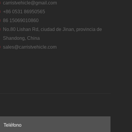
carristvehicle@gmail.com
+86 0531 86950565
86 15069010860
No.80 Lishan Rd, ciudad de Jinan, provincia de
Shandong, China
sales@carristvehicle.com