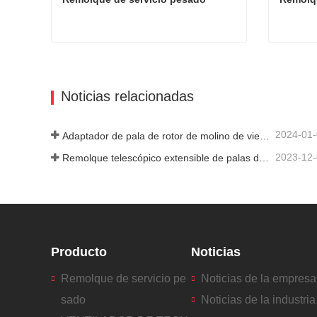
Remolque de servicio pesado
Remolqu
Contacta ahora
Contac
Noticias relacionadas
2024-01
Adaptador de pala de rotor de molino de viento
2023-12
Remolque telescópico extensible de palas de turbina de molino de viento
Producto
Noticias
Remolque de servicio pe
Noticias de la empresa
sado
Noticias de la industria