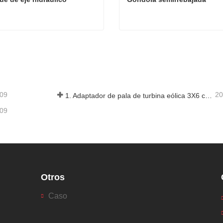
e de eje hidráulico
Góndola semirrebajada
ta ahora
Contacta ahora
-09
20
1. Adaptador de pala de turbina eólica 3X6 con remolque modular
-09
Otros
Caso