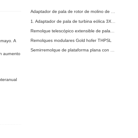
Adaptador de pala de rotor de molino de viento
1. Adaptador de pala de turbina eólica 3X6 con remolque modular
Remolque telescópico extensible de palas de turbina de molino de viento
Remolques modulares Gold hofer THPSL
 mayo. A
Semirremolque de plataforma plana con pared lateral
 un aumento
n
nteranual