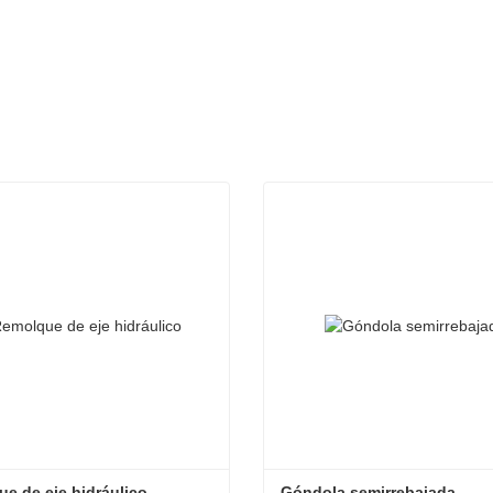
e de eje hidráulico
Góndola semirrebajada