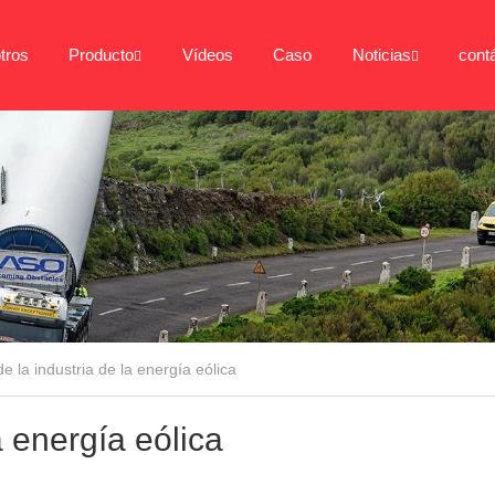
tros
Producto
Vídeos
Caso
Noticias
cont
de la industria de la energía eólica
a energía eólica