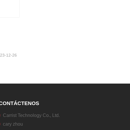
23-12-26
CONTÁCTENOS
Carrist Technology Co., Ltd.
cary zhou