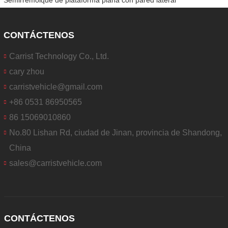
CONTÁCTENOS
Carrist Technology Co., Ltd.
cary zhou
carristvehicle@gmail.com
+86 0531 86950565
86 15069010860
No.80 Lishan Rd, ciudad de Jinan, provincia de Shandong,
China
sales@carristvehicle.com
CONTÁCTENOS